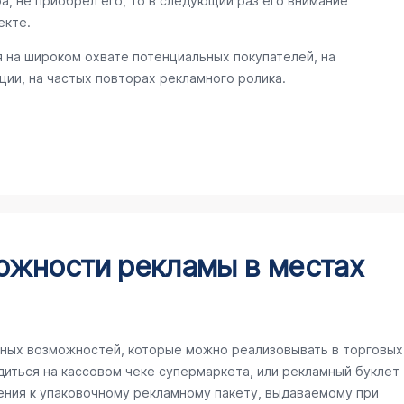
а, не приобрел его, то в следующий раз его внимание
екте.
 на широком охвате потенциальных покупателей, на
ии, на частых повторах рекламного ролика.
ожности рекламы в местах
ных возможностей, которые можно реализовывать в торговых
иться на кассовом чеке супермаркета, или рекламный буклет
ения к упаковочному рекламному пакету, выдаваемому при