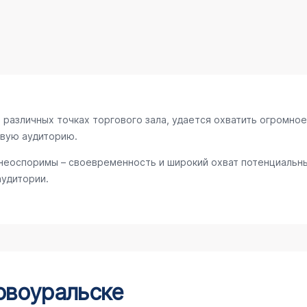
различных точках торгового зала, удается охватить огромное
евую аудиторию.
неоспоримы – своевременность и широкий охват потенциальны
аудитории.
овоуральске