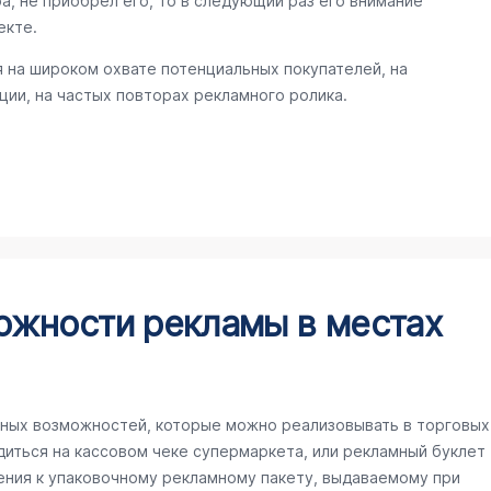
а, не приобрел его, то в следующий раз его внимание
екте.
 на широком охвате потенциальных покупателей, на
ии, на частых повторах рекламного ролика.
ожности рекламы в местах
ных возможностей, которые можно реализовывать в торговых
иться на кассовом чеке супермаркета, или рекламный буклет
ения к упаковочному рекламному пакету, выдаваемому при