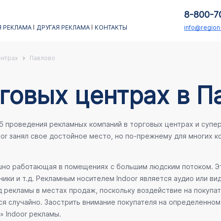
8-800-7
 РЕКЛАМА
ДРУГАЯ РЕКЛАМА
КОНТАКТЫ
info@regio
ентрах
Павлово
говых центрах в П
об проведения рекламных компаний в торговых центрах и супе
oor занял свое достойное место, но по-прежнему для многих 
ешно работающая в помещениях с большим людским потоком. Эт
ики и т.д. Рекламным носителем Indoor является аудио или ви
 рекламы в местах продаж, поскольку воздействие на покупа
ся случайно. Заострить внимание покупателя на определенном 
» Indoor рекламы.