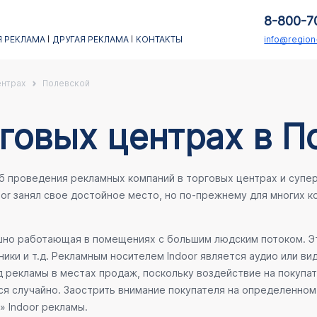
8-800-7
 РЕКЛАМА
ДРУГАЯ РЕКЛАМА
КОНТАКТЫ
info@regio
ентрах
Полевской
говых центрах в П
об проведения рекламных компаний в торговых центрах и супе
oor занял свое достойное место, но по-прежнему для многих 
ешно работающая в помещениях с большим людским потоком. Эт
ики и т.д. Рекламным носителем Indoor является аудио или ви
 рекламы в местах продаж, поскольку воздействие на покупа
ся случайно. Заострить внимание покупателя на определенном 
» Indoor рекламы.