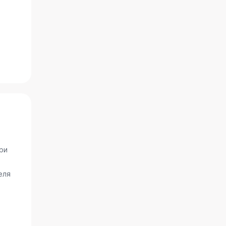
ри
еля