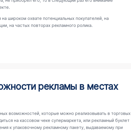
а, не приобрел его, то в следующий раз его внимание
екте.
 на широком охвате потенциальных покупателей, на
ии, на частых повторах рекламного ролика.
ожности рекламы в местах
ных возможностей, которые можно реализовывать в торговых
иться на кассовом чеке супермаркета, или рекламный буклет
ения к упаковочному рекламному пакету, выдаваемому при