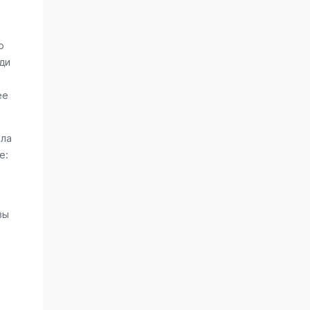
о
ди
ее
ала
е:
вы