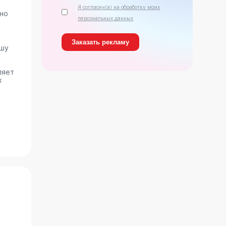
Я согласен(а) на обработку моих
ано
персональных данных
ашу
ляет
х