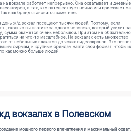
а на вокзале работает непрерывно. Она охватывает и дневные
 пассажиров, и тех, кто путешествует ночью или приезжает р
 Так ваш бренд становится заметнее.
 день ж/д вокзал посещают тысячи людей. Поэтому, если
ть, сколько вы платите за одного человека, который увидит в
у, сумма окажется очень небольшой. При этом не обязательно
тратиться на что-то масштабное. На вокзалах есть множество
тов: от небольших плакатов до ярких видеоэкранов. Это позво
льшим фирмам, и крупным брендам найти свой формат, чтобы и
ло как можно больше людей.
жд вокзалах в Полевском
создание мощного первого впечатления и максимальный охват.