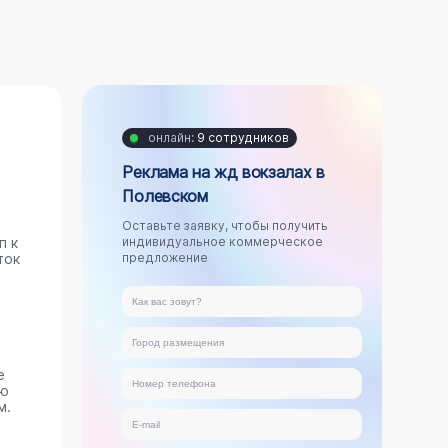
онлайн:
9 сотрудников
Реклама на жд вокзалах в
Полевском
Оставьте заявку, чтобы получить
п к
индивидуальное коммерческое
ток
предложение
е
ую
м.