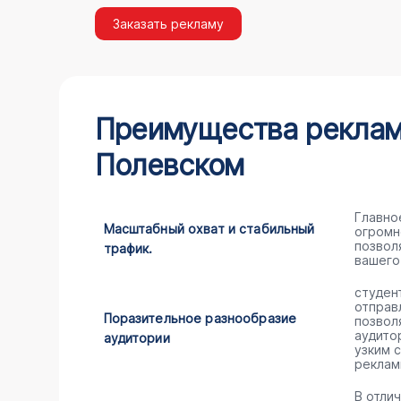
Заказать рекламу
Преимущества рекламы
Полевском
Главно
Масштабный охват и стабильный
огромн
позвол
трафик.
вашего
студен
отправ
Поразительное разнообразие
позвол
аудито
аудитории
узким 
реклам
В отли