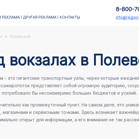
8-800-7
 РЕКЛАМА
ДРУГАЯ РЕКЛАМА
КОНТАКТЫ
info@regio
х
Полевской
д вокзалах в Поле
– это гигантские транспортные узлы, через которые ежеднев
ассажиропоток представляет собой огромную аудиторию, соср
х потребовало бы несоизмеримо больших бюджетов и усилий.
ительно как промежуточный пункт. На самом деле, это уника
е, магазинами и сервисными точками. Здесь возникает важней
мально открыт для информации, а его внимание не так рассея