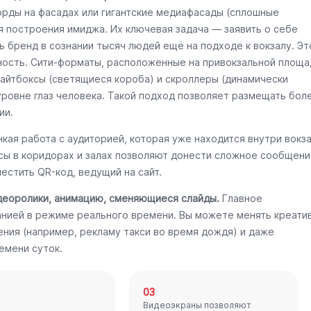
орды на фасадах или гигантские медиафасады (сплошные
я построения имиджа. Их ключевая задача — заявить о себе
ь бренд в сознании тысяч людей ещё на подходе к вокзалу. Эт
ность. Сити-форматы, расположенные на привокзальной площа
Лайтбоксы (светящиеся короба) и скроллеры (динамически
уровне глаз человека. Такой подход позволяет размещать бол
ии.
кая работа с аудиторией, которая уже находится внутри вокз
ксы в коридорах и залах позволяют донести сложное сообщени
естить QR-код, ведущий на сайт.
деоролики, анимацию, сменяющиеся слайды.
Главное
нией в режиме реального времени. Вы можете менять креати
ения (например, рекламу такси во время дождя) и даже
емени суток.
03
Видеоэкраны позволяют