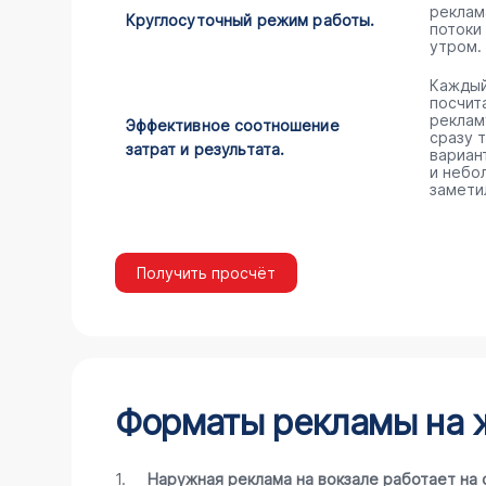
реклам
Круглосуточный режим работы.
потоки
утром.
Каждый
посчита
реклам
Эффективное соотношение
сразу 
затрат и результата.
вариан
и небо
замети
Получить просчёт
Форматы рекламы на 
1.
Наружная реклама на вокзале работает на 