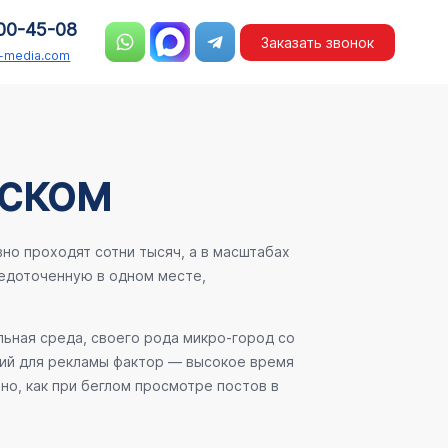
00-45-08
Заказать звонок
n-media.com
вском
но проходят сотни тысяч, а в масштабах
едоточенную в одном месте,
льная среда, своего рода микро-город со
ший для рекламы фактор — высокое время
но, как при беглом просмотре постов в