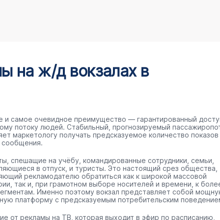
 на ж/д вокзалах в
е и самое очевидное преимущество — гарантированный досту
ому потоку людей. Стабильный, прогнозируемый пассажиропо
яет маркетологу получать предсказуемое количество показов
 сообщения.
ты, спешащие на учёбу, командированные сотрудники, семьи,
ляющиеся в отпуск, и туристы. Это настоящий срез общества,
яющий рекламодателю обратиться как к широкой массовой
рии, так и, при грамотном выборе носителей и времени, к боле
сегментам. Именно поэтому вокзал представляет собой мощн
ную платформу с предсказуемым потребительским поведение
чие от рекламы на ТВ, которая выходит в эфир по расписанию,