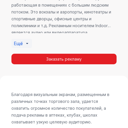
работающая в помещениях с большим людским
потоком. Это вокзалы и аэропорты, кинотеатры и
спортивные дворцы, офисные центры и
поликлиники и т.д. Рекламным носителем Indoor
является аудио или видеоаппаратура,
размещенная внутри здания. Наибольшую
Ещё
эффективность приносит такой вид рекламы в
местах продаж, поскольку воздействие на
Заказать рекламу
покупателя в момент выбора товара наиболее
эффективно, т.к. более 60% покупок совершается
случайно. Заострить внимание покупателя на
определенном товаре, показать его важность и
необходимость – в этом и заключается «работа»
Indoor рекламы.
Благодаря визуальным экранам, размещенным в
различных точках торгового зала, удается
охватить огромное количество покупателей, а
подача рекламы в аптеках, клубах, школах
охватывает узкую целевую аудиторию.