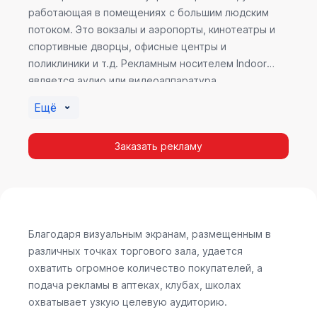
работающая в помещениях с большим людским
потоком. Это вокзалы и аэропорты, кинотеатры и
спортивные дворцы, офисные центры и
поликлиники и т.д. Рекламным носителем Indoor
является аудио или видеоаппаратура,
размещенная внутри здания. Наибольшую
Ещё
эффективность приносит такой вид рекламы в
местах продаж, поскольку воздействие на
Заказать рекламу
покупателя в момент выбора товара наиболее
эффективно, т.к. более 60% покупок совершается
случайно. Заострить внимание покупателя на
определенном товаре, показать его важность и
необходимость – в этом и заключается «работа»
Indoor рекламы.
Благодаря визуальным экранам, размещенным в
различных точках торгового зала, удается
охватить огромное количество покупателей, а
подача рекламы в аптеках, клубах, школах
охватывает узкую целевую аудиторию.