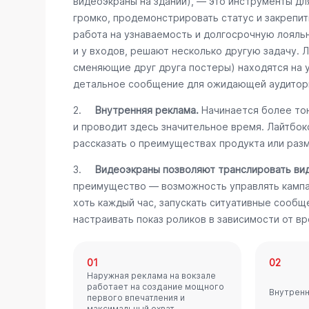
видеоэкраны на здании), — это инструменты дл
громко, продемонстрировать статус и закрепит
работа на узнаваемость и долгосрочную лояль
и у входов, решают несколько другую задачу. 
сменяющие друг друга постеры) находятся на 
детальное сообщение для ожидающей аудитор
2.
Внутренняя реклама.
Начинается более тон
и проводит здесь значительное время. Лайтбо
рассказать о преимуществах продукта или разм
3.
Видеоэкраны позволяют транслировать ви
преимущество — возможность управлять кампа
хоть каждый час, запускать ситуативные сообщ
настраивать показ роликов в зависимости от вр
01
02
Наружная реклама на вокзале
работает на создание мощного
Внутренн
первого впечатления и
максимальный охват.