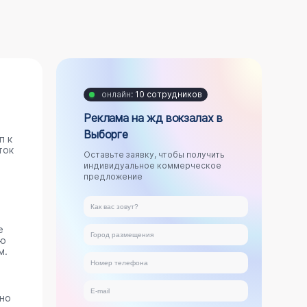
онлайн:
10 сотрудников
Реклама на жд вокзалах в
Выборге
п к
ток
Оставьте заявку, чтобы получить
индивидуальное коммерческое
предложение
е
ую
м.
ано