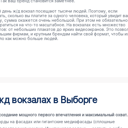
 Так ваш бренд становится заметнее.
 день ж/д вокзал посещают тысячи людей. Поэтому, если
ть, сколько вы платите за одного человека, который увидит в
у, сумма окажется очень небольшой. При этом не обязательно
тратиться на что-то масштабное. На вокзалах есть множество
тов: от небольших плакатов до ярких видеоэкранов. Это позво
льшим фирмам, и крупным брендам найти свой формат, чтобы и
ло как можно больше людей.
д вокзалах в Выборге
создание мощного первого впечатления и максимальный охват.
орды на фасадах или гигантские медиафасады (сплошные