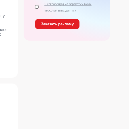
Я согласен(а) на обработку моих
персональных данных
ашу
ляет
х