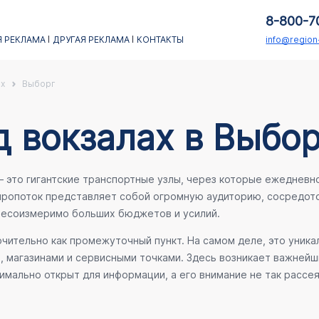
8-800-7
 РЕКЛАМА
ДРУГАЯ РЕКЛАМА
КОНТАКТЫ
info@regio
х
Выборг
 вокзалах в Выбор
это гигантские транспортные узлы, через которые ежедневно 
иропоток представляет собой огромную аудиторию, сосредото
 несоизмеримо больших бюджетов и усилий.
ительно как промежуточный пункт. На самом деле, это уника
е, магазинами и сервисными точками. Здесь возникает важней
мально открыт для информации, а его внимание не так рассея