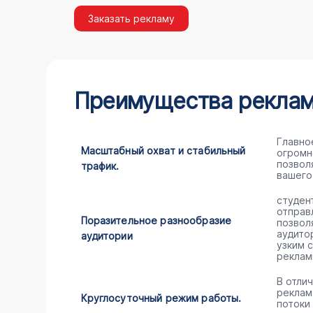
Заказать рекламу
Преимущества рекламы
Главно
Масштабный охват и стабильный
огромн
позвол
трафик.
вашего
студен
отправ
Поразительное разнообразие
позвол
аудито
аудитории
узким 
реклам
В отли
реклам
Круглосуточный режим работы.
потоки