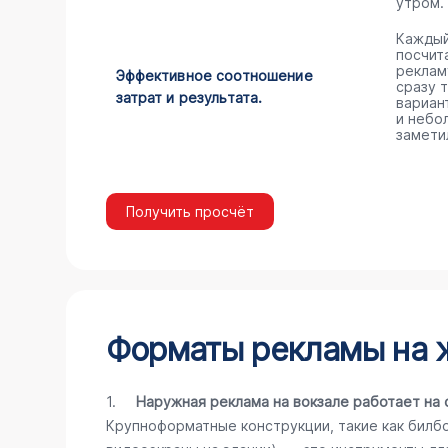
утром.
Каждый
посчита
реклам
Эффективное соотношение
сразу 
затрат и результата.
вариан
и небо
замети
Получить просчёт
Форматы рекламы на ж
1.
Наружная реклама на вокзале работает на 
Крупноформатные конструкции, такие как билб