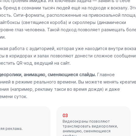
я построения имиджа. Их ключевая задача — заявить о себе
ь бренд в сознании тысяч людей ещё на подходе к вокзалу. Эт
ность. Сити-форматы, расположенные на привокзальной площа
Лайтбоксы (светящиеся короба) и скроллеры (динамически
уровне глаз человека. Такой подход позволяет размещать бол
ии.
кая работа с аудиторией, которая уже находится внутри вокз
ксы в коридорах и залах позволяют донести сложное сообщени
естить QR-код, ведущий на сайт.
деоролики, анимацию, сменяющиеся слайды.
Главное
нией в режиме реального времени. Вы можете менять креати
ения (например, рекламу такси во время дождя) и даже
емени суток.
03
Видеоэкраны позволяют
транслировать видеоролики,
яя реклама.
анимацию, сменяющиеся
слайды.