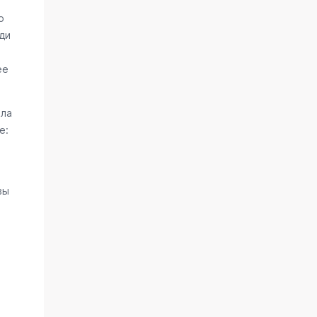
о
ди
ее
ала
е:
вы