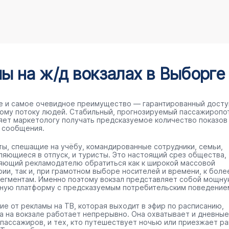
 на ж/д вокзалах в Выборге
е и самое очевидное преимущество — гарантированный досту
ому потоку людей. Стабильный, прогнозируемый пассажиропо
яет маркетологу получать предсказуемое количество показов
 сообщения.
ты, спешащие на учёбу, командированные сотрудники, семьи,
ляющиеся в отпуск, и туристы. Это настоящий срез общества,
яющий рекламодателю обратиться как к широкой массовой
рии, так и, при грамотном выборе носителей и времени, к боле
сегментам. Именно поэтому вокзал представляет собой мощн
ную платформу с предсказуемым потребительским поведение
чие от рекламы на ТВ, которая выходит в эфир по расписанию,
а на вокзале работает непрерывно. Она охватывает и дневные
 пассажиров, и тех, кто путешествует ночью или приезжает р