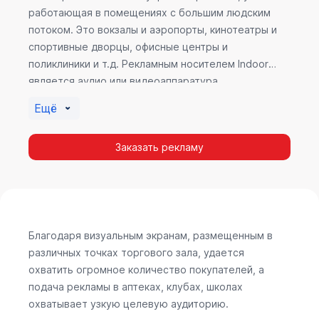
работающая в помещениях с большим людским
потоком. Это вокзалы и аэропорты, кинотеатры и
спортивные дворцы, офисные центры и
поликлиники и т.д. Рекламным носителем Indoor
является аудио или видеоаппаратура,
размещенная внутри здания. Наибольшую
Ещё
эффективность приносит такой вид рекламы в
местах продаж, поскольку воздействие на
Заказать рекламу
покупателя в момент выбора товара наиболее
эффективно, т.к. более 60% покупок совершается
случайно. Заострить внимание покупателя на
определенном товаре, показать его важность и
необходимость – в этом и заключается «работа»
Indoor рекламы.
Благодаря визуальным экранам, размещенным в
различных точках торгового зала, удается
охватить огромное количество покупателей, а
подача рекламы в аптеках, клубах, школах
охватывает узкую целевую аудиторию.