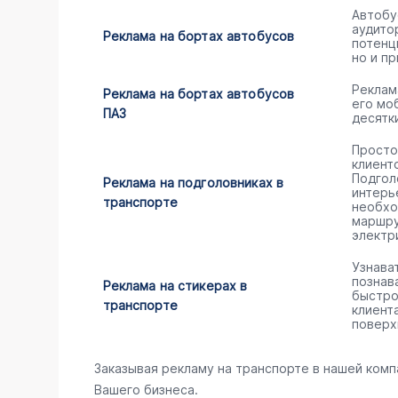
Автобу
аудито
Реклама на бортах автобусов
потенц
но и пр
Реклам
Реклама на бортах автобусов
его мо
ПАЗ
десятк
Просто
клиент
Подгол
Реклама на подголовниках в
интерь
транспорте
необхо
маршру
электр
Узнава
познав
Реклама на стикерах в
быстро
транспорте
клиент
поверх
Заказывая рекламу на транспорте в нашей комп
Вашего бизнеса.