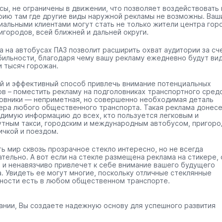
сы, не ограничены в движении, что позволяет воздействовать 
рию там где другие виды наружной рекламы не возможны. Ваш
иальными клиентами могут стать не только жители центра гор
игородов, всей ближней и дальней округи.
а на автобусах ПАЗ позволит расширить охват аудитории за сч
бильности, благодаря чему вашу рекламу ежедневно будут ви
и тысяч горожан.
й и эффективный способ привлечь внимание потенциальных
ов – поместить рекламу на подголовниках транспортного средс
овники — неприметная, но совершенно необходимая деталь
ера любого общественного транспорта. Такая реклама донес
димую информацию до всех, кто пользуется легковым и
тным такси, городским и международным автобусом, пригоро
ичкой и поездом.
ть мир сквозь прозрачное стекло интересно, но не всегда
ательно. А вот если на стекле размещена реклама на стикере, 
 и ненавязчиво привлечет к себе внимание вашего будущего
а. Увидеть ее могут многие, поскольку отличные стеклянные
ности есть в любом общественном транспорте.
ании, Вы создаете надежную основу для успешного развития