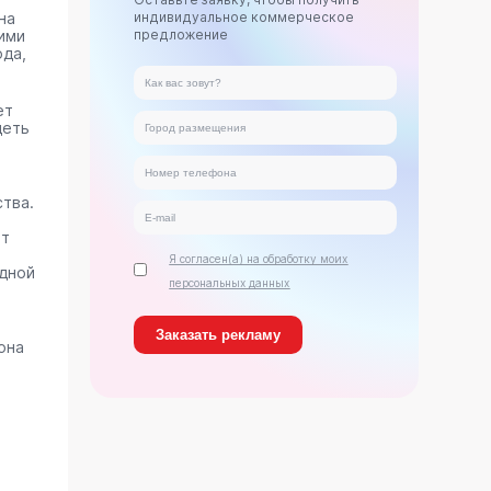
на
индивидуальное коммерческое
ими
предложение
ода,
ет
деть
тва.
ет
Я согласен(а) на обработку моих
дной
персональных данных
она