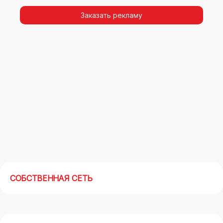
видимости, а также высокая частота
повторных контактов.
Заказать рекламу
Реклама на арках(мегасайтах) в Ульяновске –
современный маркетинговый инструмент,
позволяющий в кратчайшие сроки получить
максимальный отклик.
СОБСТВЕННАЯ СЕТЬ