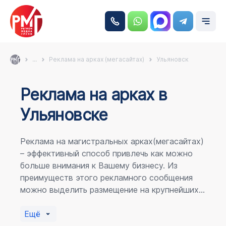
...
Реклама на арках (мегасайтах)
Ульяновск
Реклама на аркаx в
Ульяновске
Реклама на магистральных арках(мегасайтах)
– эффективный способ привлечь как можно
больше внимания к Вашему бизнесу. Из
преимуществ этого рекламного сообщения
можно выделить размещение на крупнейших
магистралях города, по отношению к
пешеходному потоку расположение в прямой
Ещё