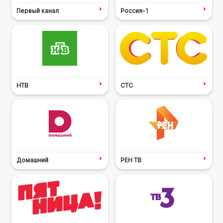
Первый канал
Россия-1
НТВ
СТС
Домашний
РЕН ТВ