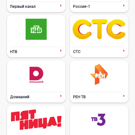
Первый канал
Россия-1
НТВ
СТС
Домашний
РЕН ТВ