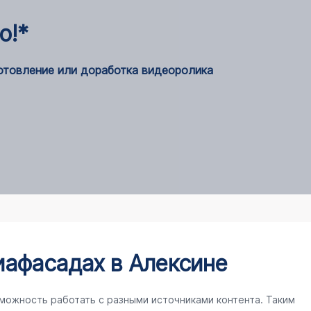
о!*
готовление или доработка видеоролика
иафасадах в Алексине
можность работать с разными источниками контента. Таким