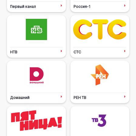
Первый канал
Россия-1
НТВ
СТС
Домашний
РЕН ТВ