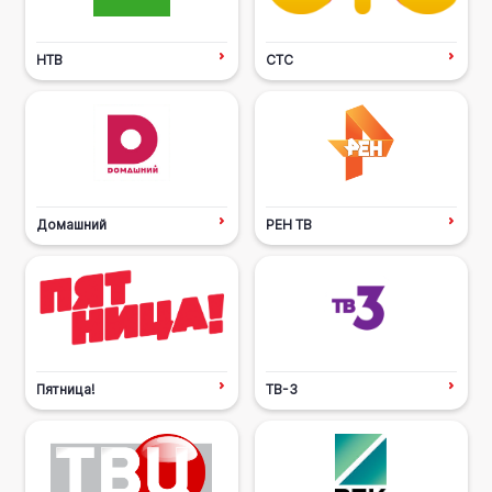
НТВ
СТС
Домашний
РЕН ТВ
Пятница!
ТВ-3