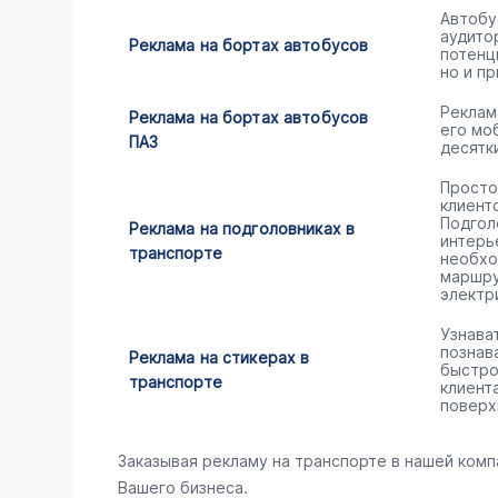
Автобу
аудито
Реклама на бортах автобусов
потенц
но и пр
Реклам
Реклама на бортах автобусов
его мо
ПАЗ
десятк
Просто
клиент
Подгол
Реклама на подголовниках в
интерь
транспорте
необхо
маршру
электр
Узнава
познав
Реклама на стикерах в
быстро
транспорте
клиент
поверх
Заказывая рекламу на транспорте в нашей комп
Вашего бизнеса.