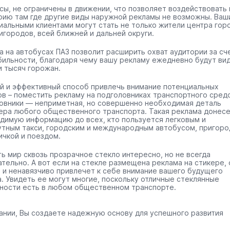
сы, не ограничены в движении, что позволяет воздействовать 
рию там где другие виды наружной рекламы не возможны. Ваш
иальными клиентами могут стать не только жители центра гор
игородов, всей ближней и дальней округи.
а на автобусах ПАЗ позволит расширить охват аудитории за сч
бильности, благодаря чему вашу рекламу ежедневно будут ви
и тысяч горожан.
й и эффективный способ привлечь внимание потенциальных
ов – поместить рекламу на подголовниках транспортного средс
овники — неприметная, но совершенно необходимая деталь
ера любого общественного транспорта. Такая реклама донес
димую информацию до всех, кто пользуется легковым и
тным такси, городским и международным автобусом, пригоро
ичкой и поездом.
ть мир сквозь прозрачное стекло интересно, но не всегда
ательно. А вот если на стекле размещена реклама на стикере, 
 и ненавязчиво привлечет к себе внимание вашего будущего
а. Увидеть ее могут многие, поскольку отличные стеклянные
ности есть в любом общественном транспорте.
ании, Вы создаете надежную основу для успешного развития