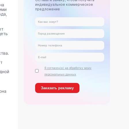
на
индивидуальное коммерческое
ими
предложение
ода,
ет
деть
тва.
ет
Я согласен(а) на обработку моих
дной
персональных данных
она