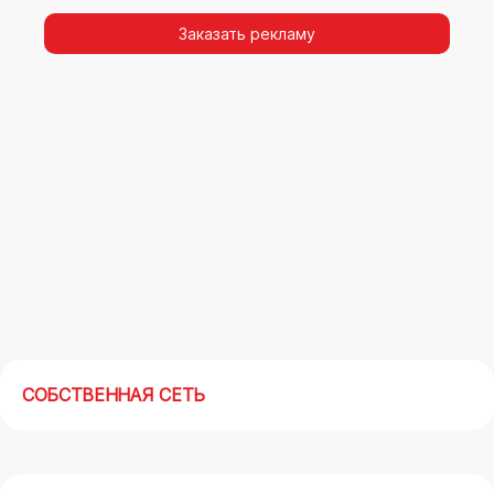
видимости, а также высокая частота
повторных контактов.
Заказать рекламу
Реклама на арках(мегасайтах) в
Электростали – современный маркетинговый
инструмент, позволяющий в кратчайшие сроки
получить максимальный отклик.
СОБСТВЕННАЯ СЕТЬ