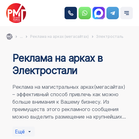
...
Реклама на арках (мегасайтах)
Электросталь
Реклама на аркаx в
Электростали
Реклама на магистральных арках(мегасайтах)
– эффективный способ привлечь как можно
больше внимания к Вашему бизнесу. Из
преимуществ этого рекламного сообщения
можно выделить размещение на крупнейших
магистралях города, по отношению к
пешеходному потоку расположение в прямой
Ещё