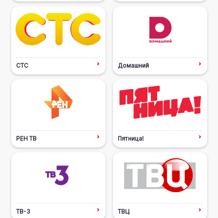
СТС
Домашний
РЕН ТВ
Пятница!
ТВ-3
ТВЦ