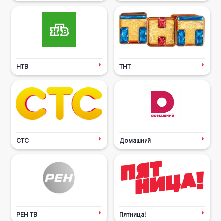
НТВ
ТНТ
СТС
Домашний
РЕН ТВ
Пятница!