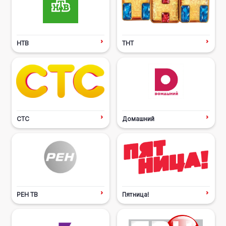
НТВ
ТНТ
СТС
Домашний
РЕН ТВ
Пятница!