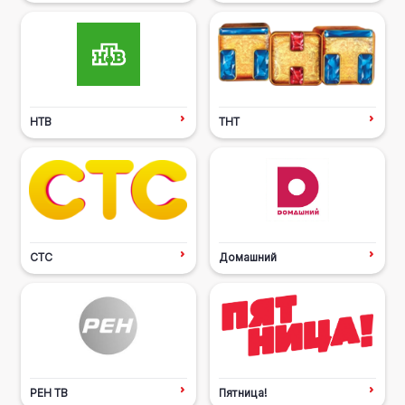
НТВ
ТНТ
СТС
Домашний
РЕН ТВ
Пятница!