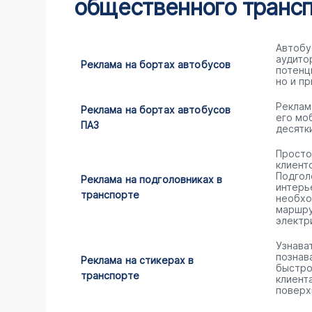
общественного транс
Автобу
аудито
Реклама на бортах автобусов
потенц
но и пр
Реклам
Реклама на бортах автобусов
его мо
ПАЗ
десятк
Просто
клиент
Подгол
Реклама на подголовниках в
интерь
транспорте
необхо
маршру
электр
Узнава
познав
Реклама на стикерах в
быстро
транспорте
клиент
поверх