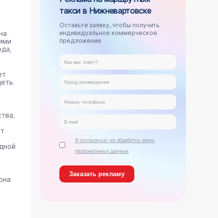
такси в Нижневартовске
Оставьте заявку, чтобы получить
на
индивидуальное коммерческое
ими
предложение
ода,
ет
деть
тва.
ет
Я согласен(а) на обработку моих
дной
персональных данных
она