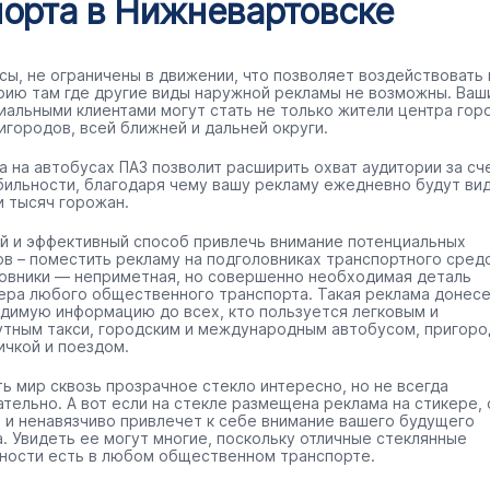
порта в Нижневартовске
сы, не ограничены в движении, что позволяет воздействовать 
рию там где другие виды наружной рекламы не возможны. Ваш
иальными клиентами могут стать не только жители центра гор
игородов, всей ближней и дальней округи.
а на автобусах ПАЗ позволит расширить охват аудитории за сч
бильности, благодаря чему вашу рекламу ежедневно будут ви
и тысяч горожан.
й и эффективный способ привлечь внимание потенциальных
ов – поместить рекламу на подголовниках транспортного средс
овники — неприметная, но совершенно необходимая деталь
ера любого общественного транспорта. Такая реклама донес
димую информацию до всех, кто пользуется легковым и
тным такси, городским и международным автобусом, пригоро
ичкой и поездом.
ть мир сквозь прозрачное стекло интересно, но не всегда
ательно. А вот если на стекле размещена реклама на стикере, 
 и ненавязчиво привлечет к себе внимание вашего будущего
а. Увидеть ее могут многие, поскольку отличные стеклянные
ности есть в любом общественном транспорте.