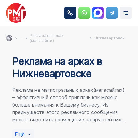
Реклама на арках
...
Нижневартовск
(мегасайтах)
Реклама на аркаx в
Нижневартовске
Реклама на магистральных арках(мегасайтах)
– эффективный способ привлечь как можно
больше внимания к Вашему бизнесу. Из
преимуществ этого рекламного сообщения
можно выделить размещение на крупнейших
магистралях города, по отношению к
пешеходному потоку расположение в прямой
Ещё