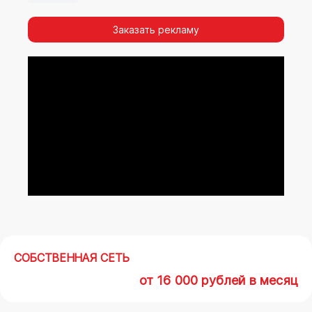
видимости, а также высокая частота
повторных контактов.
Заказать рекламу
Реклама на арках(мегасайтах) в
Нижневартовске – современный
маркетинговый инструмент, позволяющий в
кратчайшие сроки получить максимальный
отклик.
СОБСТВЕННАЯ СЕТЬ
от 16 000 рублей в месяц