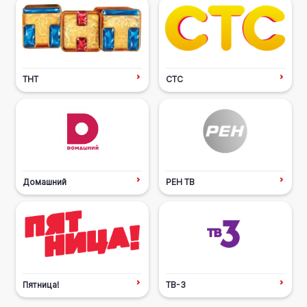
ТНТ
СТС
Домашний
РЕН ТВ
Пятница!
ТВ-3