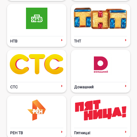
НТВ
ТНТ
СТС
Домашний
РЕН ТВ
Пятница!