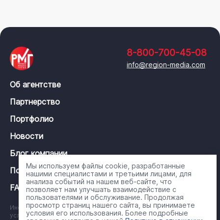
8-800-700-45-08
info@region-media.com
Об агентстве
Партнерство
Портфолио
Новости
Блог компании
Мы используем файлы cookie, разработанные
Политика конфиденциальности
нашими специалистами и третьими лицами, для
анализа событий на нашем веб-сайте, что
FAQ
позволяет нам улучшать взаимодействие с
пользователями и обслуживание. Продолжая
просмотр страниц нашего сайта, вы принимаете
Информация на сайте носит справочный характер и ни при каких
условия его использования. Более подробные
условиях не является публичной офертой