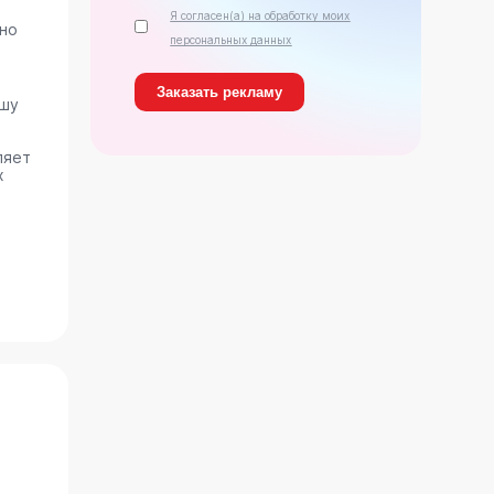
Я согласен(а) на обработку моих
ано
персональных данных
ашу
ляет
х