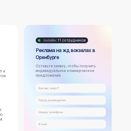
онлайн:
11 сотрудников
Реклама на жд вокзалах в
Оренбурге
Оставьте заявку, чтобы получить
п к
индивидуальное коммерческое
ток
предложение
е
ую
м.