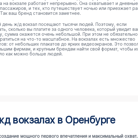
а на вокзале работает непрерывно. Она охватывает и дневные
 пассажиров, и тех, кто путешествует ночью или приезжает р
 Так ваш бренд становится заметнее.
 день ж/д вокзал посещают тысячи людей. Поэтому, если
ть, сколько вы платите за одного человека, который увидит в
у, сумма окажется очень небольшой. При этом не обязательно
тратиться на что-то масштабное. На вокзалах есть множество
тов: от небольших плакатов до ярких видеоэкранов. Это позво
льшим фирмам, и крупным брендам найти свой формат, чтобы и
ло как можно больше людей.
д вокзалах в Оренбурге
создание мощного первого впечатления и максимальный охват.