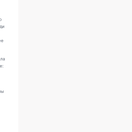
о
ди
ее
ала
е:
вы