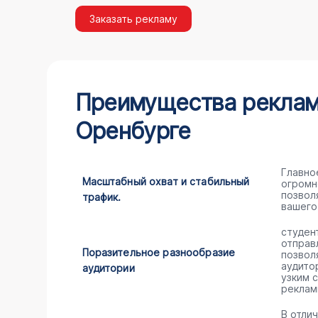
Заказать рекламу
Преимущества рекламы
Оренбурге
Главно
Масштабный охват и стабильный
огромн
позвол
трафик.
вашего
студен
отправ
Поразительное разнообразие
позвол
аудито
аудитории
узким 
реклам
В отли