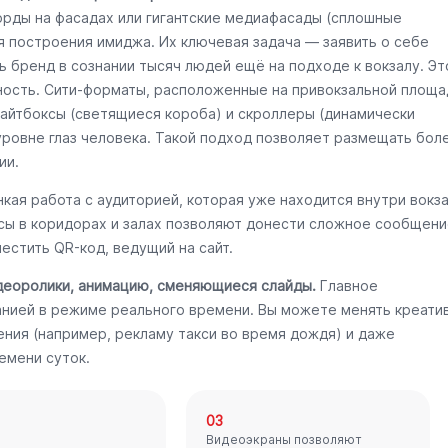
орды на фасадах или гигантские медиафасады (сплошные
я построения имиджа. Их ключевая задача — заявить о себе
ь бренд в сознании тысяч людей ещё на подходе к вокзалу. Эт
ность. Сити-форматы, расположенные на привокзальной площа
Лайтбоксы (светящиеся короба) и скроллеры (динамически
уровне глаз человека. Такой подход позволяет размещать бол
ии.
кая работа с аудиторией, которая уже находится внутри вокз
ксы в коридорах и залах позволяют донести сложное сообщени
естить QR-код, ведущий на сайт.
деоролики, анимацию, сменяющиеся слайды.
Главное
нией в режиме реального времени. Вы можете менять креати
ения (например, рекламу такси во время дождя) и даже
емени суток.
03
Видеоэкраны позволяют