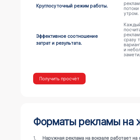
реклам
Круглосуточный режим работы.
потоки
утром.
Каждый
посчита
реклам
Эффективное соотношение
сразу 
затрат и результата.
вариан
и небо
замети
Получить просчёт
Форматы рекламы на ж
1.
Наружная реклама на вокзале работает на 