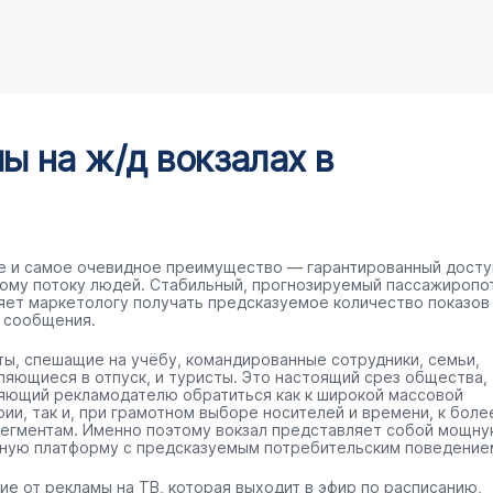
 на ж/д вокзалах в
е и самое очевидное преимущество — гарантированный досту
ому потоку людей. Стабильный, прогнозируемый пассажиропо
яет маркетологу получать предсказуемое количество показов
 сообщения.
ты, спешащие на учёбу, командированные сотрудники, семьи,
ляющиеся в отпуск, и туристы. Это настоящий срез общества,
яющий рекламодателю обратиться как к широкой массовой
рии, так и, при грамотном выборе носителей и времени, к боле
сегментам. Именно поэтому вокзал представляет собой мощн
ную платформу с предсказуемым потребительским поведение
чие от рекламы на ТВ, которая выходит в эфир по расписанию,