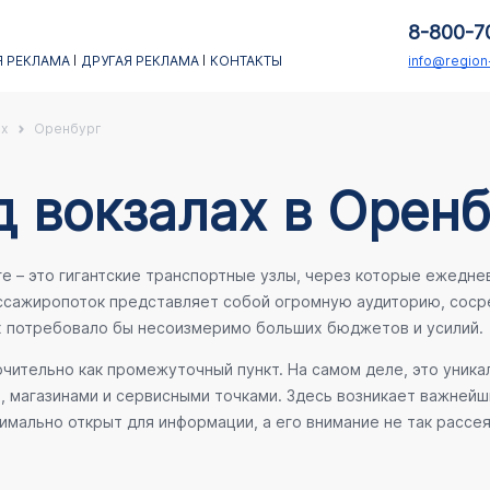
8-800-7
 РЕКЛАМА
ДРУГАЯ РЕКЛАМА
КОНТАКТЫ
info@regio
х
Оренбург
 вокзалах в Оренб
– это гигантские транспортные узлы, через которые ежеднев
ассажиропоток представляет собой огромную аудиторию, соср
х потребовало бы несоизмеримо больших бюджетов и усилий.
ительно как промежуточный пункт. На самом деле, это уника
е, магазинами и сервисными точками. Здесь возникает важней
мально открыт для информации, а его внимание не так рассея