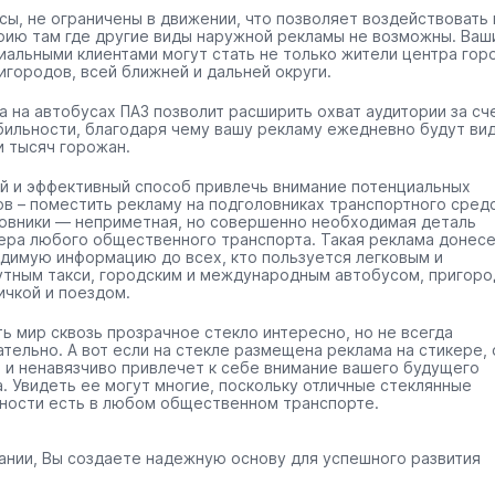
сы, не ограничены в движении, что позволяет воздействовать 
рию там где другие виды наружной рекламы не возможны. Ваш
иальными клиентами могут стать не только жители центра гор
игородов, всей ближней и дальней округи.
а на автобусах ПАЗ позволит расширить охват аудитории за сч
бильности, благодаря чему вашу рекламу ежедневно будут ви
и тысяч горожан.
й и эффективный способ привлечь внимание потенциальных
ов – поместить рекламу на подголовниках транспортного средс
овники — неприметная, но совершенно необходимая деталь
ера любого общественного транспорта. Такая реклама донес
димую информацию до всех, кто пользуется легковым и
тным такси, городским и международным автобусом, пригоро
ичкой и поездом.
ть мир сквозь прозрачное стекло интересно, но не всегда
ательно. А вот если на стекле размещена реклама на стикере, 
 и ненавязчиво привлечет к себе внимание вашего будущего
а. Увидеть ее могут многие, поскольку отличные стеклянные
ности есть в любом общественном транспорте.
ании, Вы создаете надежную основу для успешного развития