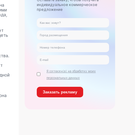
на
индивидуальное коммерческое
ими
предложение
ода,
ет
деть
тва.
ет
Я согласен(а) на обработку моих
дной
персональных данных
она