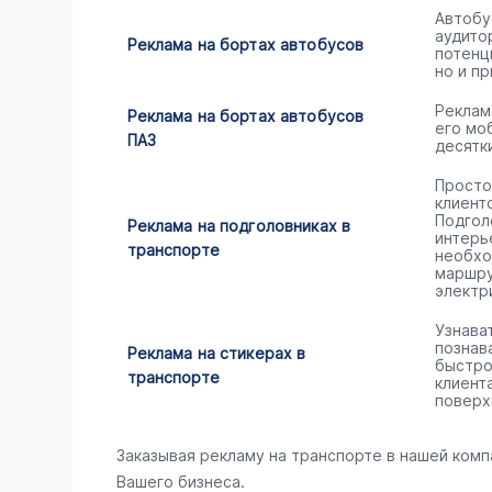
Автобу
аудито
Реклама на бортах автобусов
потенц
но и пр
Реклам
Реклама на бортах автобусов
его мо
ПАЗ
десятк
Просто
клиент
Подгол
Реклама на подголовниках в
интерь
транспорте
необхо
маршру
электр
Узнава
познав
Реклама на стикерах в
быстро
транспорте
клиент
поверх
Заказывая рекламу на транспорте в нашей комп
Вашего бизнеса.