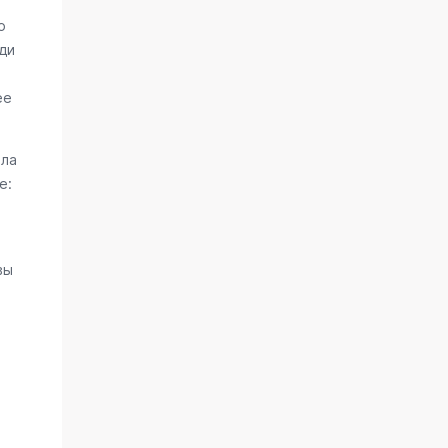
о
ди
ее
ала
е:
вы