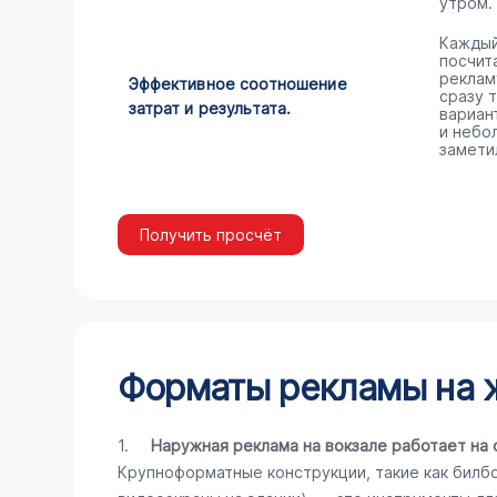
утром.
Каждый
посчита
реклам
Эффективное соотношение
сразу 
затрат и результата.
вариан
и небо
замети
Получить просчёт
Форматы рекламы на 
1.
Наружная реклама на вокзале работает на 
Крупноформатные конструкции, такие как билб