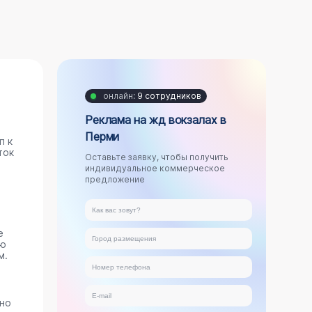
онлайн:
9 сотрудников
Реклама на жд вокзалах в
Перми
п к
ток
Оставьте заявку, чтобы получить
индивидуальное коммерческое
предложение
е
ую
м.
ано