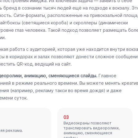
я построения имиджа. Их ключевая задача — заявить о себе
ь бренд в сознании тысяч людей ещё на подходе к вокзалу. Эт
ность. Сити-форматы, расположенные на привокзальной площа
Лайтбоксы (светящиеся короба) и скроллеры (динамически
уровне глаз человека. Такой подход позволяет размещать бол
ии.
кая работа с аудиторией, которая уже находится внутри вокз
ксы в коридорах и залах позволяют донести сложное сообщени
естить QR-код, ведущий на сайт.
деоролики, анимацию, сменяющиеся слайды.
Главное
нией в режиме реального времени. Вы можете менять креати
ения (например, рекламу такси во время дождя) и даже
емени суток.
03
Видеоэкраны позволяют
транслировать видеоролики,
яя реклама.
анимацию, сменяющиеся
слайды.