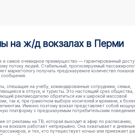
 на ж/д вокзалах в Перми
е и самое очевидное преимущество — гарантированный досту
ому потоку людей. Стабильный, прогнозируемый пассажиропо
яет маркетологу получать предсказуемое количество показов
 сообщения.
ты, спешащие на учёбу, командированные сотрудники, семьи,
ляющиеся в отпуск, и туристы. Это настоящий срез общества,
яющий рекламодателю обратиться как к широкой массовой
рии, так и, при грамотном выборе носителей и времени, к боле
сегментам. Именно поэтому вокзал представляет собой мощн
ную платформу с предсказуемым потребительским поведение
чие от рекламы на ТВ, которая выходит в эфир по расписанию,
а на вокзале работает непрерывно. Она охватывает и дневные
 пассажиров, и тех, кто путешествует ночью или приезжает р