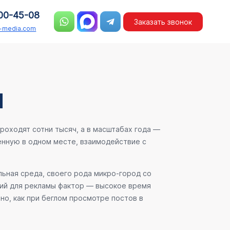
00-45-08
Заказать звонок
n-media.com
и
роходят сотни тысяч, а в масштабах года —
нную в одном месте, взаимодействие с
льная среда, своего рода микро-город со
ший для рекламы фактор — высокое время
но, как при беглом просмотре постов в