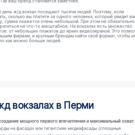
 Так ваш бренд становится заметнее.
 день ж/д вокзал посещают тысячи людей. Поэтому, если
ть, сколько вы платите за одного человека, который увидит в
у, сумма окажется очень небольшой. При этом не обязательно
тратиться на что-то масштабное. На вокзалах есть множество
тов: от небольших плакатов до ярких видеоэкранов. Это позво
льшим фирмам, и крупным брендам найти свой формат, чтобы и
ло как можно больше людей.
жд вокзалах в Перми
создание мощного первого впечатления и максимальный охват.
орды на фасадах или гигантские медиафасады (сплошные