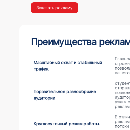
Заказать рекламу
Преимущества рекламы
Главно
Масштабный охват и стабильный
огромн
позвол
трафик.
вашего
студен
отправ
Поразительное разнообразие
позвол
аудито
аудитории
узким 
реклам
В отли
реклам
Круглосуточный режим работы.
потоки