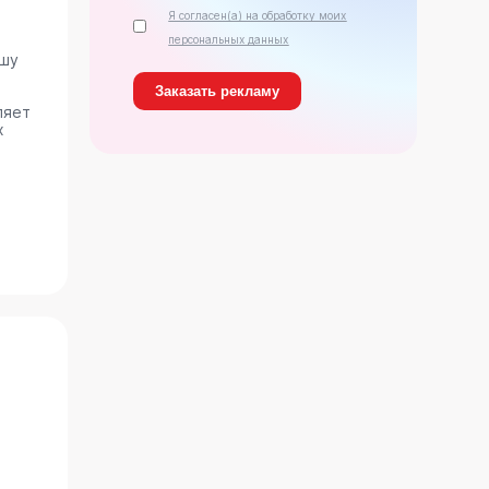
Я согласен(а) на обработку моих
персональных данных
ашу
ляет
х