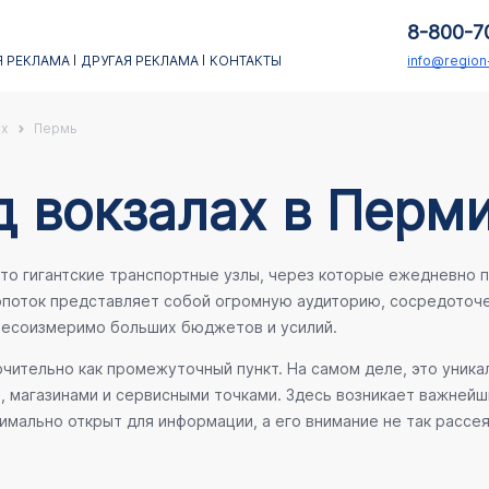
8-800-7
 РЕКЛАМА
ДРУГАЯ РЕКЛАМА
КОНТАКТЫ
info@regio
х
Пермь
д вокзалах в Перм
о гигантские транспортные узлы, через которые ежедневно п
поток представляет собой огромную аудиторию, сосредоточе
 несоизмеримо больших бюджетов и усилий.
ительно как промежуточный пункт. На самом деле, это уника
е, магазинами и сервисными точками. Здесь возникает важней
мально открыт для информации, а его внимание не так рассея