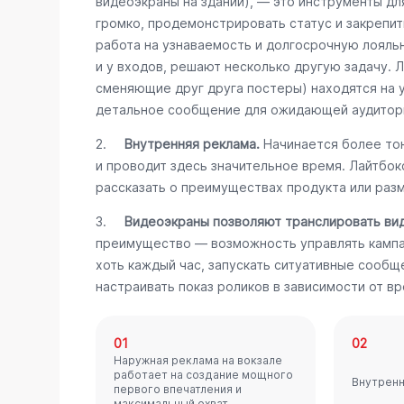
видеоэкраны на здании), — это инструменты дл
громко, продемонстрировать статус и закрепит
работа на узнаваемость и долгосрочную лояль
и у входов, решают несколько другую задачу. 
сменяющие друг друга постеры) находятся на 
детальное сообщение для ожидающей аудитор
2.
Внутренняя реклама.
Начинается более тон
и проводит здесь значительное время. Лайтбо
рассказать о преимуществах продукта или разм
3.
Видеоэкраны позволяют транслировать ви
преимущество — возможность управлять кампа
хоть каждый час, запускать ситуативные сообщ
настраивать показ роликов в зависимости от вр
01
02
Наружная реклама на вокзале
работает на создание мощного
Внутренн
первого впечатления и
максимальный охват.