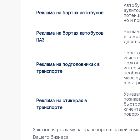
Автобу
аудито
Реклама на бортах автобусов
потенц
но и пр
Реклам
Реклама на бортах автобусов
его мо
ПАЗ
десятк
Просто
клиент
Подгол
Реклама на подголовниках в
интерь
транспорте
необхо
маршру
электр
Узнава
познав
Реклама на стикерах в
быстро
транспорте
клиент
поверх
Заказывая рекламу на транспорте в нашей комп
Вашего бизнеса.