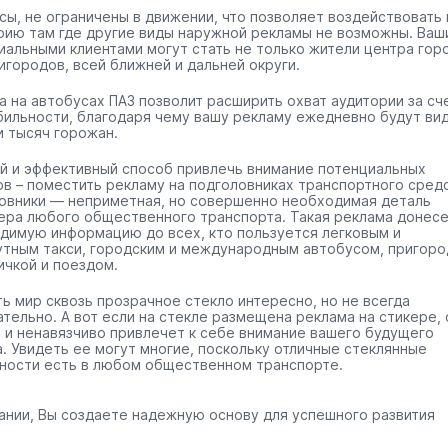
сы, не ограничены в движении, что позволяет воздействовать 
рию там где другие виды наружной рекламы не возможны. Ваш
иальными клиентами могут стать не только жители центра гор
игородов, всей ближней и дальней округи.
а на автобусах ПАЗ позволит расширить охват аудитории за сч
бильности, благодаря чему вашу рекламу ежедневно будут ви
и тысяч горожан.
й и эффективный способ привлечь внимание потенциальных
ов – поместить рекламу на подголовниках транспортного средс
овники — неприметная, но совершенно необходимая деталь
ера любого общественного транспорта. Такая реклама донес
димую информацию до всех, кто пользуется легковым и
тным такси, городским и международным автобусом, пригоро
ичкой и поездом.
ть мир сквозь прозрачное стекло интересно, но не всегда
ательно. А вот если на стекле размещена реклама на стикере, 
 и ненавязчиво привлечет к себе внимание вашего будущего
а. Увидеть ее могут многие, поскольку отличные стеклянные
ности есть в любом общественном транспорте.
ании, Вы создаете надежную основу для успешного развития