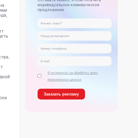
на
индивидуальное коммерческое
ими
предложение
ода,
ет
деть
тва.
ет
Я согласен(а) на обработку моих
дной
персональных данных
она