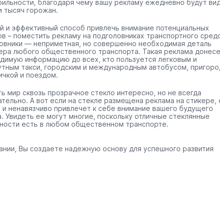
бильности, благодаря чему вашу рекламу ежедневно будут ви
и тысяч горожан.
й и эффективный способ привлечь внимание потенциальных
ов – поместить рекламу на подголовниках транспортного средс
овники — неприметная, но совершенно необходимая деталь
ера любого общественного транспорта. Такая реклама донес
димую информацию до всех, кто пользуется легковым и
тным такси, городским и международным автобусом, пригоро
ичкой и поездом.
ть мир сквозь прозрачное стекло интересно, но не всегда
ательно. А вот если на стекле размещена реклама на стикере, 
 и ненавязчиво привлечет к себе внимание вашего будущего
а. Увидеть ее могут многие, поскольку отличные стеклянные
ности есть в любом общественном транспорте.
ании, Вы создаете надежную основу для успешного развития