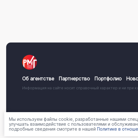
Об агентстве
Партнерство
Портфолио
Ново
Информация на сайте носит справочный характер и ни при к
© 2001 - 2026, ООО «Регион Медиа Групп»
Политика об
Мы используем файлы cookie, разработанные нашими специ
улучшать взаимодействие с пользователями и обслуживан
подробные сведения смотрите в нашей
Политике в отноше