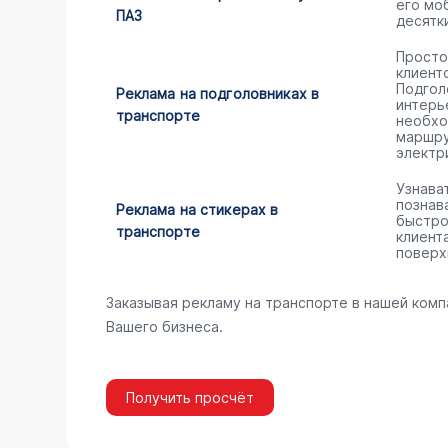
его мо
ПАЗ
десятк
Просто
клиент
Подгол
Реклама на подголовниках в
интерь
транспорте
необхо
маршру
электр
Узнава
познав
Реклама на стикерах в
быстро
транспорте
клиент
поверх
Заказывая рекламу на транспорте в нашей комп
Вашего бизнеса.
Получить просчёт