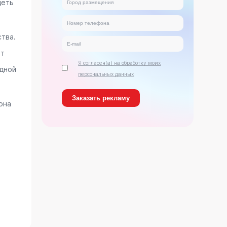
деть
тва.
ет
Я согласен(а) на обработку моих
дной
персональных данных
она