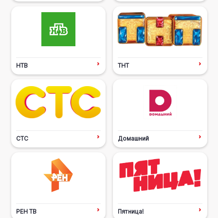
НТВ
ТНТ
СТС
Домашний
РЕН ТВ
Пятница!