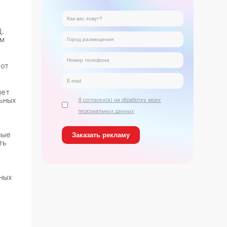
.
ам
тот
яет
ьных
Я согласен(а) на обработку моих
персональных данных
вые
ть
нных