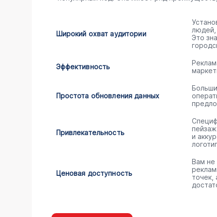
Устано
людей,
Широкий охват аудитории
Это зн
городс
Реклам
Эффективность
маркет
Больши
Простота обновления данных
операт
предло
Специф
пейзаж
Привлекательность
и акку
логоти
Вам не
реклам
Ценовая доступность
точек,
достат