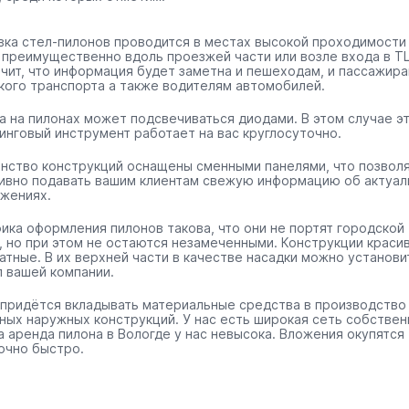
вка стел-пилонов проводится в местах высокой проходимости
 преимущественно вдоль проезжей части или возле входа в ТЦ
ачит, что информация будет заметна и пешеходам, и пассажир
кого транспорта а также водителям автомобилей.
а на пилонах может подсвечиваться диодами. В этом случае э
инговый инструмент работает на вас круглосуточно.
нство конструкций оснащены сменными панелями, что позвол
ивно подавать вашим клиентам свежую информацию об актуал
жениях.
ика оформления пилонов такова, что они не портят городской
, но при этом не остаются незамеченными. Конструкции краси
ратные. В их верхней части в качестве насадки можно установи
п вашей компании.
 придётся вкладывать материальные средства в производство
ных наружных конструкций. У нас есть широкая сеть собстве
 а аренда пилона в Вологде у нас невысока. Вложения окупятся
очно быстро.