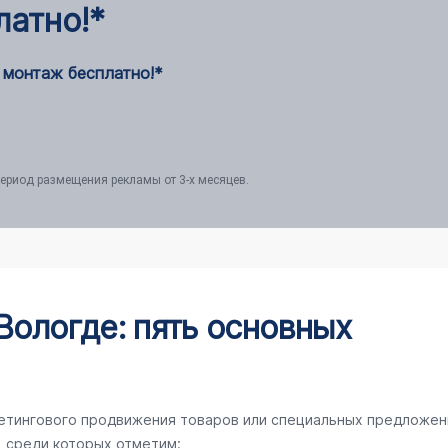
латно!*
 монтаж бесплатно!*
ериод размещения рекламы от 3-х месяцев.
Вологде: пять основных
кетингового продвижения товаров или специальных предложен
, среди которых отметим: