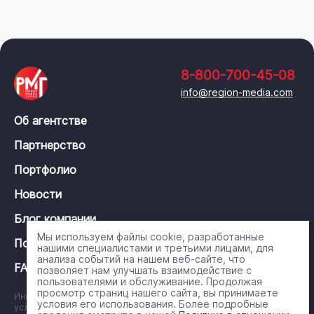
8-800-700-45-08
info@region-media.com
Об агентстве
Партнерство
Портфолио
Новости
Блог компании
Мы используем файлы cookie, разработанные
Политика конфиденциальности
нашими специалистами и третьими лицами, для
анализа событий на нашем веб-сайте, что
FAQ
позволяет нам улучшать взаимодействие с
пользователями и обслуживание. Продолжая
просмотр страниц нашего сайта, вы принимаете
Информация на сайте носит справочный характер и ни при каких
условия его использования. Более подробные
условиях не является публичной офертой