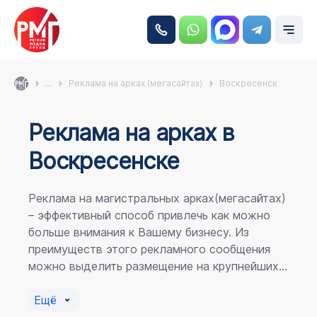
...
Реклама на арках (мегасайтах)
Воскресенск
Реклама на аркаx в
Воскресенске
Реклама на магистральных арках(мегасайтах)
– эффективный способ привлечь как можно
больше внимания к Вашему бизнесу. Из
преимуществ этого рекламного сообщения
можно выделить размещение на крупнейших
магистралях города, по отношению к
пешеходному потоку расположение в прямой
Ещё