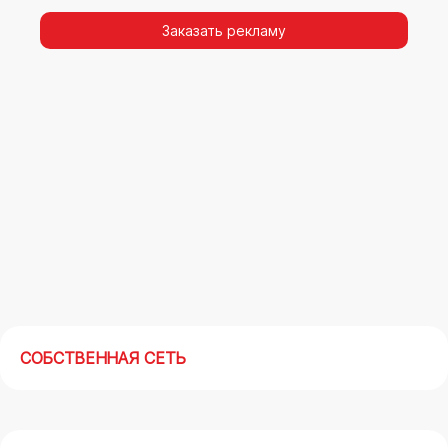
видимости, а также высокая частота
повторных контактов.
Заказать рекламу
Реклама на арках(мегасайтах) в Воскресенске
– современный маркетинговый инструмент,
позволяющий в кратчайшие сроки получить
максимальный отклик.
СОБСТВЕННАЯ СЕТЬ