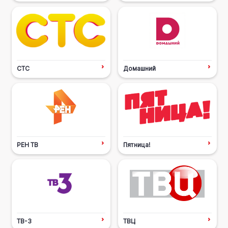
СТС
Домашний
РЕН ТВ
Пятница!
ТВ-3
ТВЦ