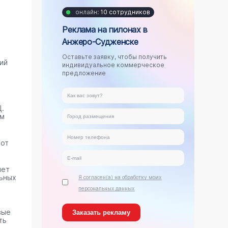
онлайн:
10 сотрудников
Реклама на пилонах в
Анжеро-Судженске
Оставьте заявку, чтобы получить
ий
индивидуальное коммерческое
предложение
.
ам
тот
яет
ьных
Я согласен(а) на обработку моих
персональных данных
вые
ть