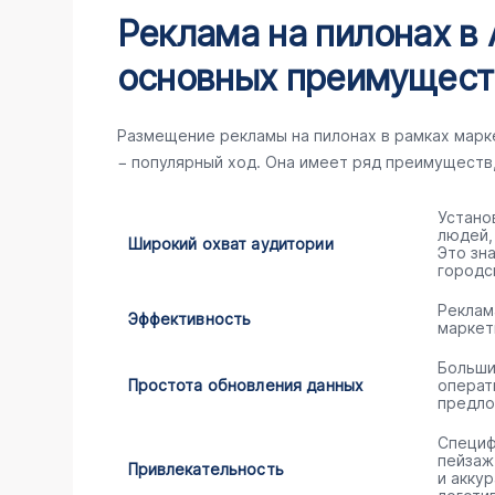
Реклама на пилонах в
основных преимущест
Размещение рекламы на пилонах в рамках мар
− популярный ход. Она имеет ряд преимуществ
Устано
людей,
Широкий охват аудитории
Это зн
городс
Реклам
Эффективность
маркет
Больши
Простота обновления данных
операт
предло
Специф
пейзаж
Привлекательность
и акку