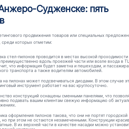
 Анжеро-Судженске: пять
в
кетингового продвижения товаров или специальных предложен
, среди которых отметим:
вка стел-пилонов проводится в местах высокой проходимости
 преимущественно вдоль проезжей части или возле входа в ТЦ
ачит, что информация будет заметна и пешеходам, и пассажир
кого транспорта а также водителям автомобилей.
а на пилонах может подсвечиваться диодами. В этом случае э
инговый инструмент работает на вас круглосуточно.
нство конструкций оснащены сменными панелями, что позвол
ивно подавать вашим клиентам свежую информацию об актуал
жениях.
ика оформления пилонов такова, что они не портят городской
, но при этом не остаются незамеченными. Конструкции краси
ратные. В их верхней части в качестве насадки можно установи