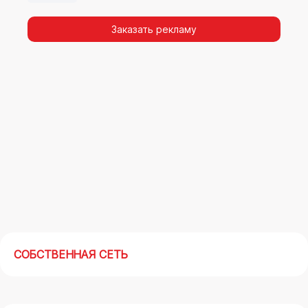
видимости, а также высокая частота
повторных контактов.
Заказать рекламу
Реклама на арках(мегасайтах) в Анжеро-
Судженске – современный маркетинговый
инструмент, позволяющий в кратчайшие сроки
получить максимальный отклик.
СОБСТВЕННАЯ СЕТЬ