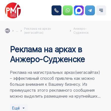
Реклама на арках
Анжеро-
...
(мегасайтах)
Судженск
Реклама на аркаx в
Анжеро-Судженске
Реклама на магистральных арках(мегасайтах)
– эффективный способ привлечь как можно
больше внимания к Вашему бизнесу. Из
преимуществ этого рекламного сообщения
можно выделить размещение на крупнейших
магистралях города, по отношению к
пешеходному потоку расположение в прямой
Ещё