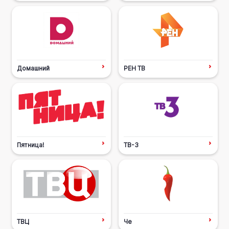
Домашний
РЕН ТВ
Пятница!
ТВ-3
ТВЦ
Че