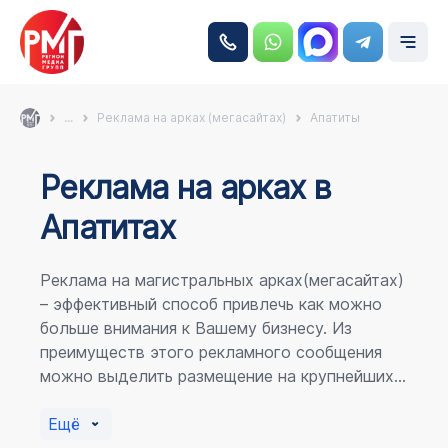
...
Реклама на арках (мегасайтах)
Апатиты
Реклама на аркаx в
Апатитах
Реклама на магистральных арках(мегасайтах)
– эффективный способ привлечь как можно
больше внимания к Вашему бизнесу. Из
преимуществ этого рекламного сообщения
можно выделить размещение на крупнейших
магистралях города, по отношению к
пешеходному потоку расположение в прямой
Ещё