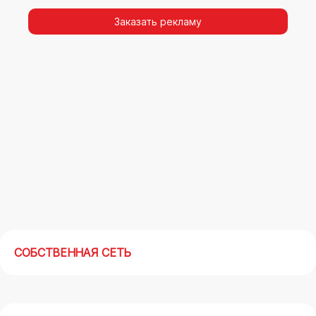
видимости, а также высокая частота
повторных контактов.
Заказать рекламу
Реклама на арках(мегасайтах) в Апатитах –
современный маркетинговый инструмент,
позволяющий в кратчайшие сроки получить
максимальный отклик.
СОБСТВЕННАЯ СЕТЬ