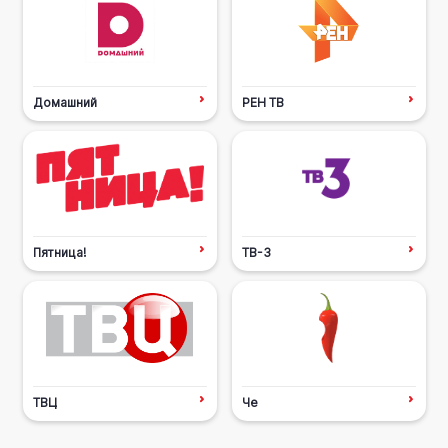
Домашний
РЕН ТВ
Пятница!
ТВ-3
ТВЦ
Че