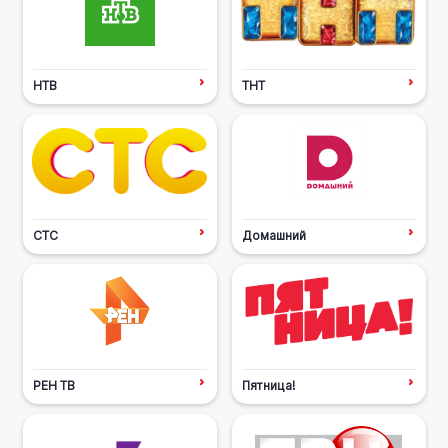
НТВ
ТНТ
СТС
Домашний
РЕН ТВ
Пятница!