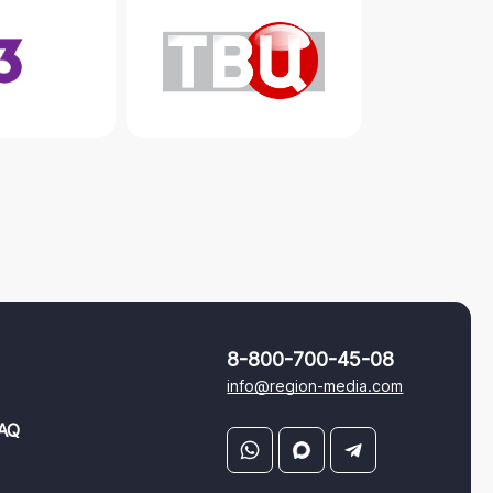
8-800-700-45-08
info@region-media.com
AQ