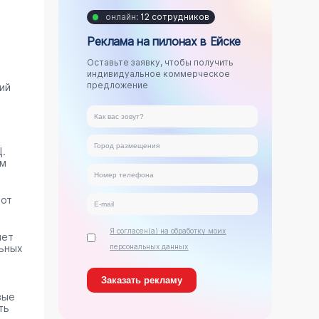
онлайн:
12 сотрудников
Реклама на пилонах в Ейске
Оставьте заявку, чтобы получить
индивидуальное коммерческое
предложение
ий
.
ам
тот
Я согласен(а) на обработку моих
яет
ьных
персональных данных
вые
ть