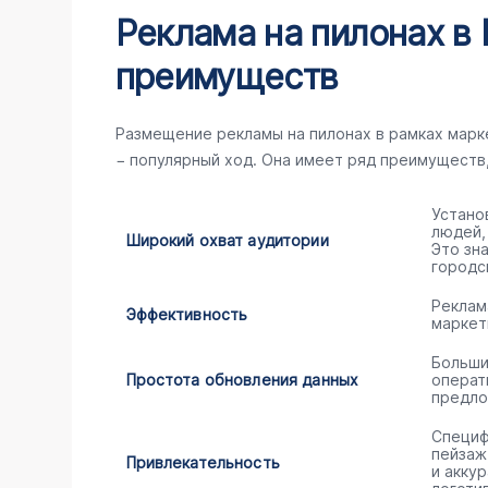
Реклама на пилонах в 
преимуществ
Размещение рекламы на пилонах в рамках мар
− популярный ход. Она имеет ряд преимуществ
Устано
людей,
Широкий охват аудитории
Это зн
городс
Реклам
Эффективность
маркет
Больши
Простота обновления данных
операт
предло
Специф
пейзаж
Привлекательность
и акку