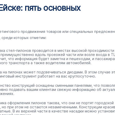
Ейске: пять основных
кетингового продвижения товаров или специальных предложен
, среди которых отметим:
вка стел-пилонов проводится в местах высокой проходимости
 преимущественно вдоль проезжей части или возле входа в ТЦ
ачит, что информация будет заметна и пешеходам, и пассажир
кого транспорта а также водителям автомобилей.
а на пилонах может подсвечиваться диодами. В этом случае э
инговый инструмент работает на вас круглосуточно.
нство конструкций оснащены сменными панелями, что позвол
ивно подавать вашим клиентам свежую информацию об актуал
жениях.
ика оформления пилонов такова, что они не портят городской
, но при этом не остаются незамеченными. Конструкции краси
ратные. В их верхней части в качестве насадки можно установи