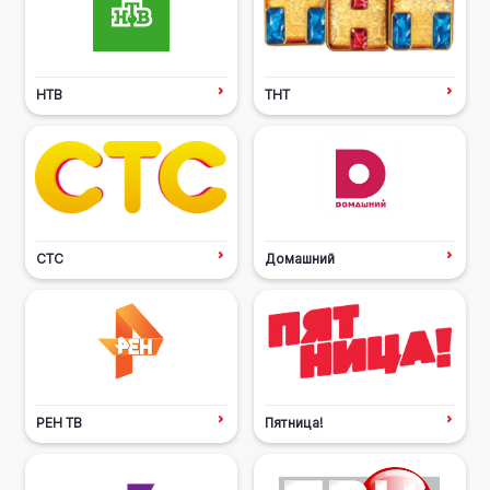
НТВ
ТНТ
СТС
Домашний
РЕН ТВ
Пятница!