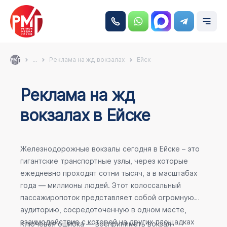
...
Реклама на жд вокзалах
Ейск
Реклама на жд
вокзалах в Ейске
Железнодорожные вокзалы сегодня в Ейске – это
гигантские транспортные узлы, через которые
ежедневно проходят сотни тысяч, а в масштабах
года — миллионы людей. Этот колоссальный
пассажиропоток представляет собой огромную
аудиторию, сосредоточенную в одном месте,
взаимодействие с которой на других площадках
Ключевая ошибка — воспринимать вокзал