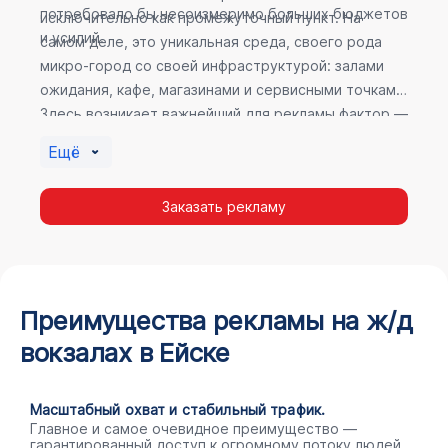
потребовало бы несоизмеримо больших бюджетов
исключительно как промежуточный пункт. На
и усилий.
самом деле, это уникальная среда, своего рода
микро-город со своей инфраструктурой: залами
ожидания, кафе, магазинами и сервисными точками.
Здесь возникает важнейший для рекламы фактор —
высокое время пребывания. В момент ожидания
Ещё
пассажир максимально открыт для информации, а
его внимание не так рассеяно, как при беглом
Заказать рекламу
просмотре постов в соцсетях.
Преимущества рекламы на ж/д
вокзалах в Ейске
Масштабный охват и стабильный трафик.
Главное и самое очевидное преимущество —
гарантированный доступ к огромному потоку людей.