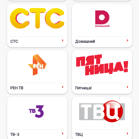
СТС
Домашний
РЕН ТВ
Пятница!
ТВ-3
ТВЦ