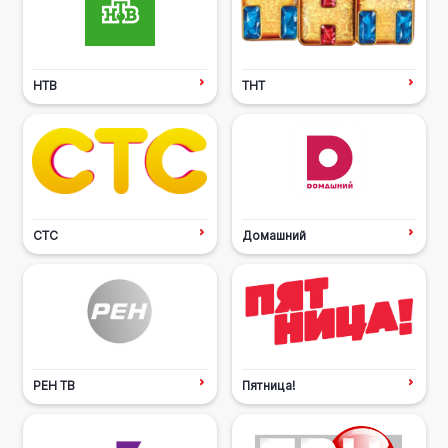
НТВ
ТНТ
СТС
Домашний
РЕН ТВ
Пятница!