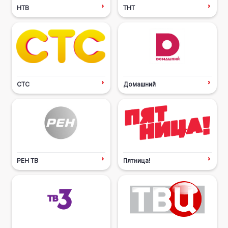
НТВ
ТНТ
СТС
Домашний
РЕН ТВ
Пятница!