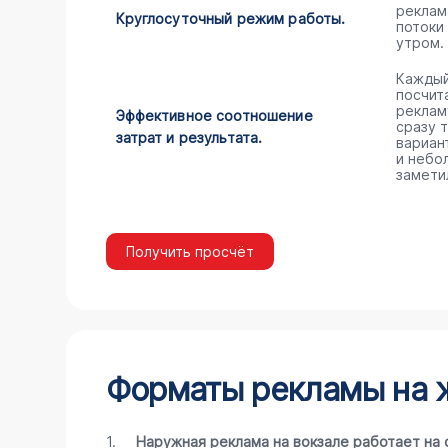
реклам
Круглосуточный режим работы.
потоки
утром.
Каждый
посчита
реклам
Эффективное соотношение
сразу 
затрат и результата.
вариан
и небо
замети
Получить просчёт
Форматы рекламы на ж
1.
Наружная реклама на вокзале работает на 