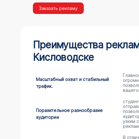
Заказать рекламу
Преимущества рекламы
Кисловодске
Главно
Масштабный охват и стабильный
огромн
позвол
трафик.
вашего
студен
отправ
Поразительное разнообразие
позвол
аудито
аудитории
узким 
реклам
В отли