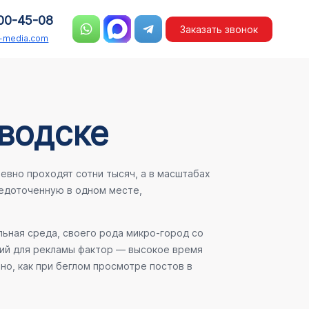
00-45-08
Заказать звонок
n-media.com
водске
евно проходят сотни тысяч, а в масштабах
едоточенную в одном месте,
льная среда, своего рода микро-город со
ший для рекламы фактор — высокое время
но, как при беглом просмотре постов в