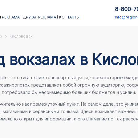
8-800-7
 РЕКЛАМА
ДРУГАЯ РЕКЛАМА
КОНТАКТЫ
info@regio
х
Кисловодск
 вокзалах в Кисло
е – это гигантские транспортные узлы, через которые ежедн
ассажиропоток представляет собой огромную аудиторию, соср
х потребовало бы несоизмеримо больших бюджетов и усилий.
ительно как промежуточный пункт. На самом деле, это уника
е, магазинами и сервисными точками. Здесь возникает важней
мально открыт для информации, а его внимание не так рассея