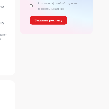
Я согласен(а) на обработку моих
ано
персональных данных
ашу
ляет
х