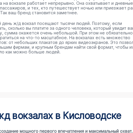
а на вокзале работает непрерывно. Она охватывает и дневные
 пассажиров, и тех, кто путешествует ночью или приезжает р
 Так ваш бренд становится заметнее.
 день ж/д вокзал посещают тысячи людей. Поэтому, если
ть, сколько вы платите за одного человека, который увидит в
у, сумма окажется очень небольшой. При этом не обязательно
тратиться на что-то масштабное. На вокзалах есть множество
тов: от небольших плакатов до ярких видеоэкранов. Это позво
льшим фирмам, и крупным брендам найти свой формат, чтобы и
ло как можно больше людей.
д вокзалах в Кисловодске
создание мощного первого впечатления и максимальный охват.