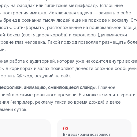
орды на фасадах или гигантские медиафасады (сплошные
я построения имиджа. Их ключевая задача — заявить о себе
ь бренд в сознании тысяч людей ещё на подходе к вокзалу. Эт
ность. Сити-форматы, расположенные на привокзальной площа
Лайтбоксы (светящиеся короба) и скроллеры (динамически
уровне глаз человека. Такой подход позволяет размещать бол
ии.
кая работа с аудиторией, которая уже находится внутри вокз
ксы в коридорах и залах позволяют донести сложное сообщени
естить QR-код, ведущий на сайт.
деоролики, анимацию, сменяющиеся слайды.
Главное
нией в режиме реального времени. Вы можете менять креати
ения (например, рекламу такси во время дождя) и даже
емени суток.
03
Видеоэкраны позволяют