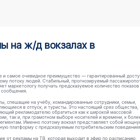
 на ж/д вокзалах в
е и самое очевидное преимущество — гарантированный досту
ому потоку людей. Стабильный, прогнозируемый пассажиропо
яет маркетологу получать предсказуемое количество показов
 сообщения.
ты, спешащие на учёбу, командированные сотрудники, семьи,
ляющиеся в отпуск, и туристы. Это настоящий срез общества,
яющий рекламодателю обратиться как к широкой массовой
рии, так и, при грамотном выборе носителей и времени, к боле
сегментам. Именно поэтому вокзал представляет собой мощн
ную платформу с предсказуемым потребительским поведение
чие от рекламы на ТВ, которая выходит в эфир по расписанию,