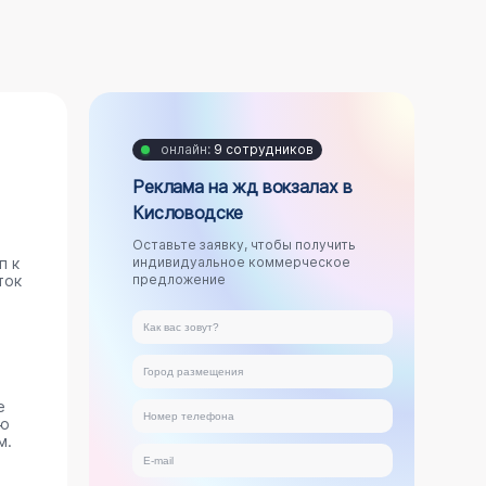
онлайн:
9 сотрудников
Реклама на жд вокзалах в
Кисловодске
Оставьте заявку, чтобы получить
п к
индивидуальное коммерческое
ток
предложение
е
ую
м.