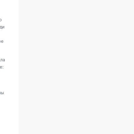
о
ди
ее
ала
е:
вы