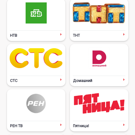
НТВ
ТНТ
СТС
Домашний
РЕН ТВ
Пятница!