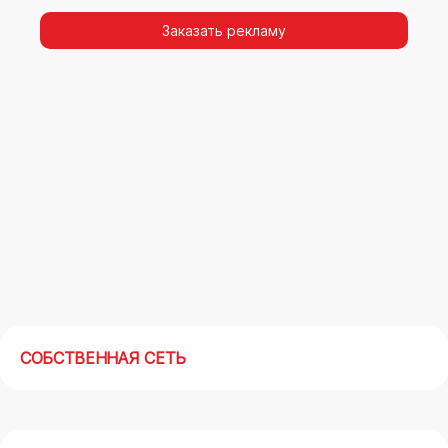
видимости, а также высокая частота
повторных контактов.
Заказать рекламу
Реклама на арках(мегасайтах) в Лыткарино –
современный маркетинговый инструмент,
позволяющий в кратчайшие сроки получить
максимальный отклик.
СОБСТВЕННАЯ СЕТЬ