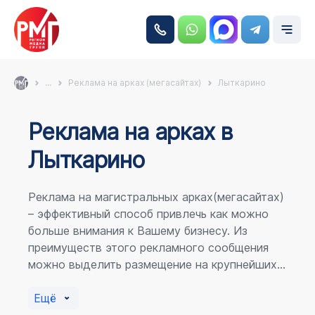
...
Реклама на арках (мегасайтах)
Лыткарино
Реклама на аркаx в
Лыткарино
Реклама на магистральных арках(мегасайтах)
– эффективный способ привлечь как можно
больше внимания к Вашему бизнесу. Из
преимуществ этого рекламного сообщения
можно выделить размещение на крупнейших
магистралях города, по отношению к
пешеходному потоку расположение в прямой
Ещё