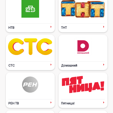
НТВ
ТНТ
СТС
Домашний
РЕН ТВ
Пятница!