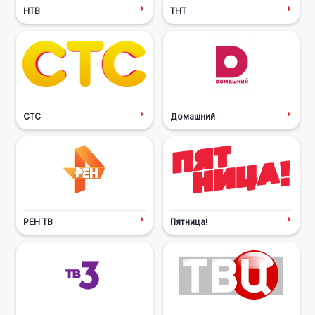
НТВ
ТНТ
СТС
Домашний
РЕН ТВ
Пятница!