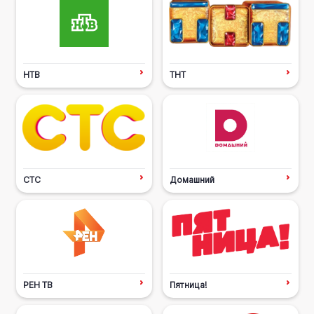
НТВ
ТНТ
СТС
Домашний
РЕН ТВ
Пятница!