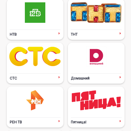
НТВ
ТНТ
СТС
Домашний
РЕН ТВ
Пятница!